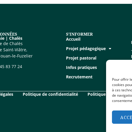
ONNÉES
S'INFORMER
ie | Chalès
Accueil
e de Chalès
Projet pédagogique
 Saint-Viâtre,
ouan-le-Fuzelier
Projet pastoral
 45 83 77 24
Infos pratiques
Recrutement
Pour offrir 
cookies pour
à ces techn
légales
Politique de confidentialité
Politique de cookies 
de navigatio
consentement
ACC