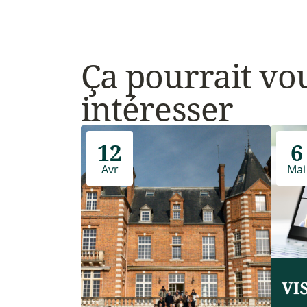
Ça pourrait vo
intéresser
12
6
Avr
Mai