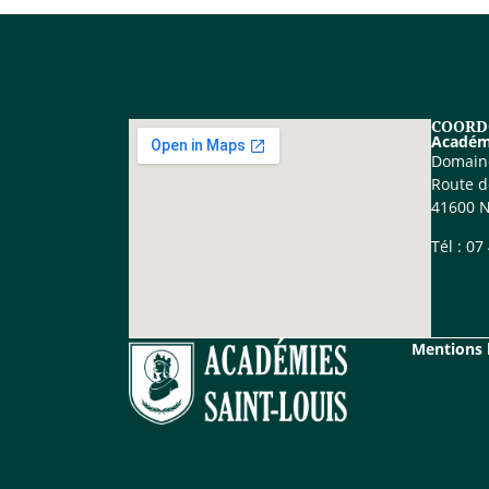
COORD
Académ
Domain
Route de
41600 N
Tél : 07
Mentions 