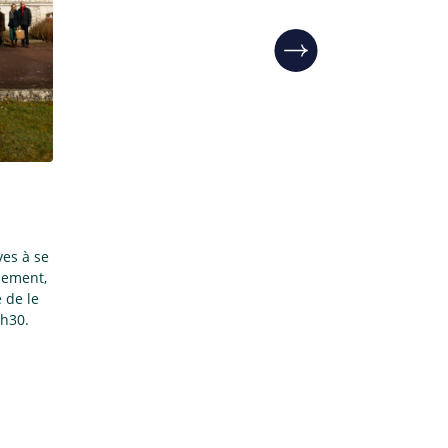
ves à se
sement,
 de le
2h30.