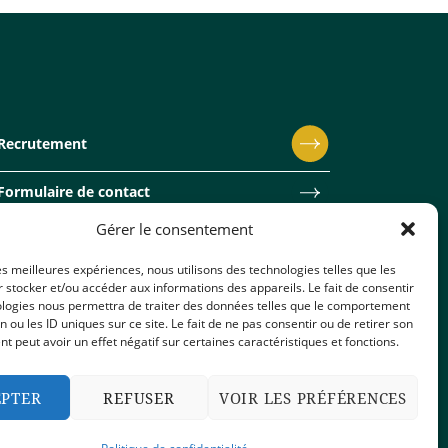
Recrutement
Formulaire de contact
Gérer le consentement
les meilleures expériences, nous utilisons des technologies telles que les
 stocker et/ou accéder aux informations des appareils. Le fait de consentir
ologies nous permettra de traiter des données telles que le comportement
(UE)
2025 - Académies Saint-Louis de Chalès
n ou les ID uniques sur ce site. Le fait de ne pas consentir ou de retirer son
 peut avoir un effet négatif sur certaines caractéristiques et fonctions.
EPTER
REFUSER
VOIR LES PRÉFÉRENCES