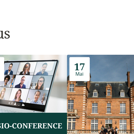
us
17
Mai