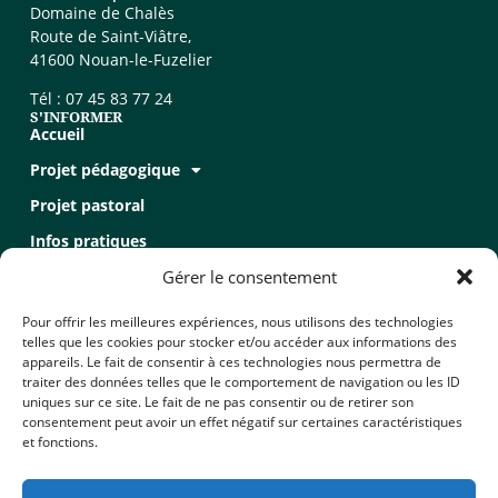
Domaine de Chalès
Route de Saint-Viâtre,
41600 Nouan-le-Fuzelier
Tél : 07 45 83 77 24
S'INFORMER
Accueil
Projet pédagogique
Projet pastoral
Infos pratiques
Recrutement
Gérer le consentement
Recrutement
Pour offrir les meilleures expériences, nous utilisons des technologies
telles que les cookies pour stocker et/ou accéder aux informations des
appareils. Le fait de consentir à ces technologies nous permettra de
Formulaire de contact
traiter des données telles que le comportement de navigation ou les ID
uniques sur ce site. Le fait de ne pas consentir ou de retirer son
Mentions légales
consentement peut avoir un effet négatif sur certaines caractéristiques
Politique de confidentialité
et fonctions.
Politique de cookies (UE)