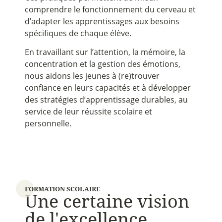
comprendre le fonctionnement du cerveau et
d’adapter les apprentissages aux besoins
spécifiques de chaque élève.
En travaillant sur l’attention, la mémoire, la
concentration et la gestion des émotions,
nous aidons les jeunes à (re)trouver
confiance en leurs capacités et à développer
des stratégies d’apprentissage durables, au
service de leur réussite scolaire et
personnelle.
FORMATION SCOLAIRE
U
n
e
c
e
r
t
a
i
n
e
v
i
s
i
o
n
d
e
l
'
e
x
c
e
l
l
e
n
c
e