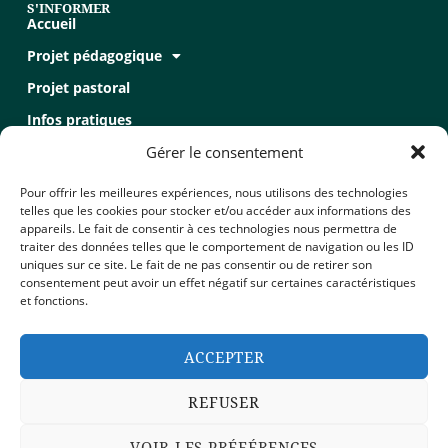
S'INFORMER
Accueil
Projet pédagogique
Projet pastoral
Infos pratiques
Gérer le consentement
Recrutement
Recrutement
Pour offrir les meilleures expériences, nous utilisons des technologies
telles que les cookies pour stocker et/ou accéder aux informations des
appareils. Le fait de consentir à ces technologies nous permettra de
Formulaire de contact
traiter des données telles que le comportement de navigation ou les ID
uniques sur ce site. Le fait de ne pas consentir ou de retirer son
Mentions légales
consentement peut avoir un effet négatif sur certaines caractéristiques
Politique de confidentialité
et fonctions.
Politique de cookies (UE)
ACCEPTER
2025 - Académies Saint-Louis de Chalès
REFUSER
VOIR LES PRÉFÉRENCES