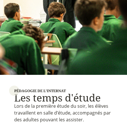
PÉDAGOGIE DE L'INTERNAT
L
e
s
t
e
m
p
s
d
'
é
t
u
d
e
Lors de la première étude du soir, les élèves
travaillent en salle d’étude, accompagnés par
des adultes pouvant les assister.