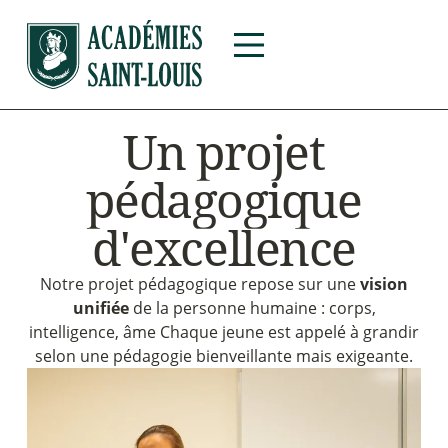
U
n
p
r
o
j
e
t
p
é
d
a
g
o
g
i
q
u
e
d
'
e
x
c
e
l
l
e
n
c
e
Notre projet pédagogique repose sur une
vision
unifiée
de
la
personne humaine : corps,
intelligence, âme Chaque jeune est appelé à grandir
selon une pédagogie bienveillante mais exigeante.