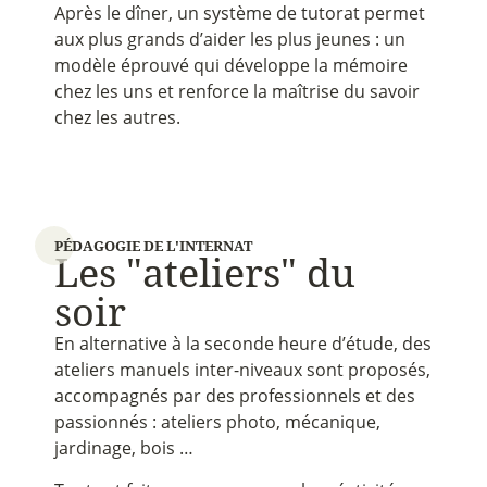
Après le dîner, un système de tutorat permet
aux plus grands d’aider les plus jeunes : un
modèle éprouvé qui développe la mémoire
chez les uns et renforce la maîtrise du savoir
chez les autres.
PÉDAGOGIE DE L'INTERNAT
L
e
s
"
a
t
e
l
i
e
r
s
"
d
u
s
o
i
r
En alternative à la seconde heure d’étude, des
ateliers manuels inter-niveaux sont proposés,
accompagnés par des professionnels et des
passionnés : ateliers photo, mécanique,
jardinage, bois …