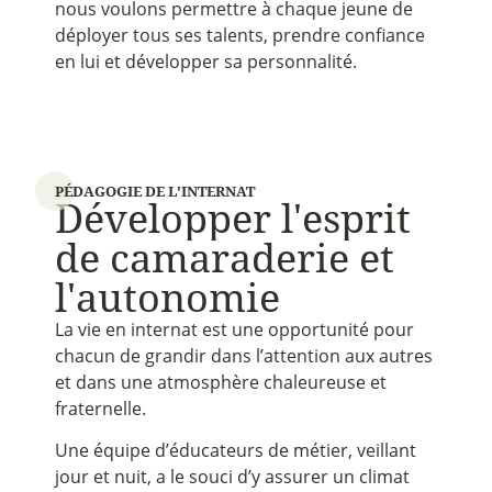
nous voulons permettre à chaque jeune de
déployer tous ses talents, prendre confiance
en lui et développer sa personnalité.
PÉDAGOGIE DE L'INTERNAT
D
é
v
e
l
o
p
p
e
r
l
'
e
s
p
r
i
t
d
e
c
a
m
a
r
a
d
e
r
i
e
e
t
l
'
a
u
t
o
n
o
m
i
e
La vie en internat est une opportunité pour
chacun de grandir dans l’attention aux autres
et dans une atmosphère chaleureuse et
fraternelle.
Une équipe d’éducateurs de métier, veillant
jour et nuit, a le souci d’y assurer un climat