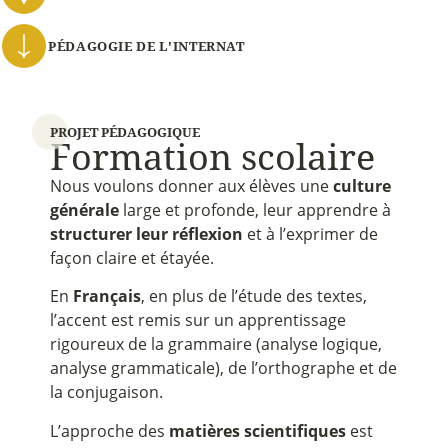
PÉDAGOGIE DE L'INTERNAT
PROJET PÉDAGOGIQUE
F
o
r
m
a
t
i
o
n
s
c
o
l
a
i
r
e
Nous voulons donner aux élèves une
culture
générale
large et profonde, leur apprendre à
structurer leur réflexion
et à l’exprimer de
façon claire et étayée.
En
Français
, en plus de l’étude des textes,
l’accent est remis sur un apprentissage
rigoureux de la grammaire (analyse logique,
analyse grammaticale), de l’orthographe et de
la conjugaison.
L’approche des
matières scientifiques
est